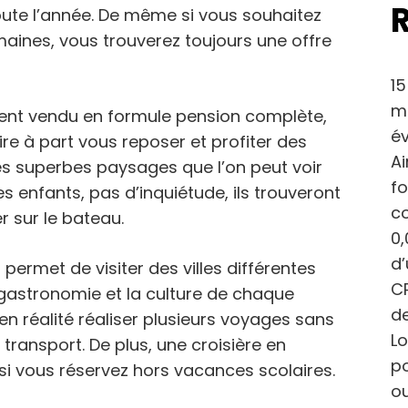
oute l’année. De même si vous souhaitez
maines, vous trouverez toujours une offre
15
ma
vent vendu en formule pension complète,
év
aire à part vous reposer et profiter des
Ai
es superbes paysages que l’on peut voir
fo
s enfants, pas d’inquiétude, ils trouveront
c
r sur le bateau.
0,
d
permet de visiter des villes différentes
CP
 gastronomie et la culture de chaque
de
 en réalité réaliser plusieurs voyages sans
Lo
transport. De plus, une croisière en
po
si vous réservez hors vacances scolaires.
ou