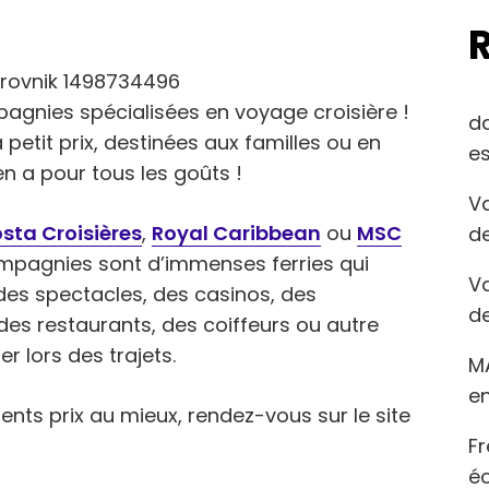
agnies spécialisées en voyage croisière !
d
petit prix, destinées aux familles ou en
es
en a pour tous les goûts !
Va
sta Croisières
,
Royal Caribbean
ou
MSC
de
ompagnies sont d’immenses ferries qui
Va
des spectacles, des casinos, des
de
des restaurants, des coiffeurs ou autre
r lors des trajets.
M
en
rents prix au mieux, rendez-vous sur le site
Fr
éc