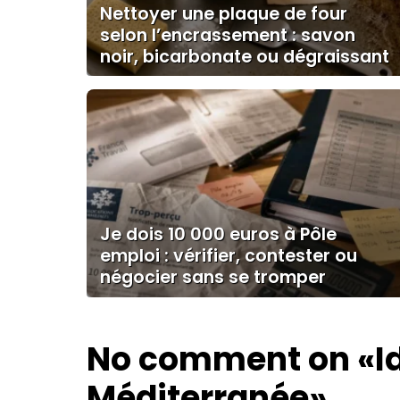
Nettoyer une plaque de four
selon l’encrassement : savon
noir, bicarbonate ou dégraissant
Je dois 10 000 euros à Pôle
emploi : vérifier, contester ou
négocier sans se tromper
No comment on
«I
Méditerranée»