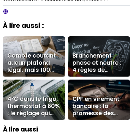
À lire aussi :
Compte courant :
Branchement
aucun plafond
phase et neutre :
légal, mais 100
4 règles de
000 € à surveiller
sécurité pour une
installation
conforme
4°C dans le frigo,
CPF en virement
thermostat à 60%
bancaire : la
: le réglage qui
promesse des
évite givre et
forums qui doit
surconsommatio
vous alerter
À lire aussi