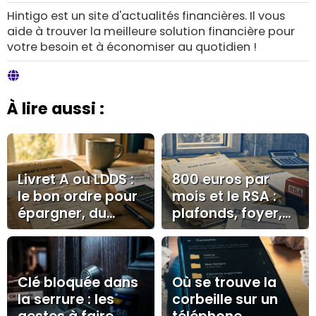
Hintigo est un site d'actualités financières. Il vous
aide à trouver la meilleure solution financière pour
votre besoin et à économiser au quotidien !
À lire aussi :
Livret A ou LDDS :
800 euros par
le bon ordre pour
mois et le RSA :
épargner, du
plafonds, foyer,
plafond aux
forfait logement
alternatives
Clé bloquée dans
Où se trouve la
la serrure : les
corbeille sur un