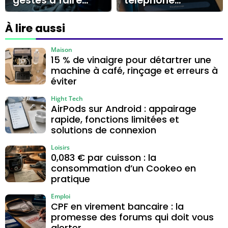
gestes à faire
téléphone
sans casser le
portable ?
cylindre
Galerie, Mes
À lire aussi
Fichiers, Files by
Google
Maison
15 % de vinaigre pour détartrer une
machine à café, rinçage et erreurs à
éviter
Hight Tech
AirPods sur Android : appairage
rapide, fonctions limitées et
solutions de connexion
Loisirs
0,083 € par cuisson : la
consommation d’un Cookeo en
pratique
Emploi
CPF en virement bancaire : la
promesse des forums qui doit vous
alerter