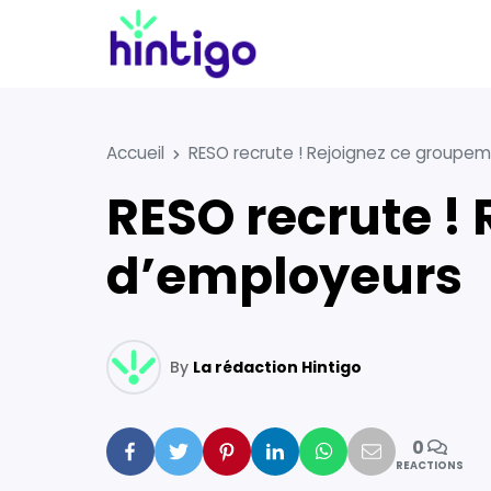
Accueil
RESO recrute ! Rejoignez ce groupe
RESO recrute ! Rejoignez ce groupement
d’employeurs
By
La rédaction Hintigo
0
Facebook
Twitter
Pinterest
Linkedin
Whatsapp
Mail
REACTIONS