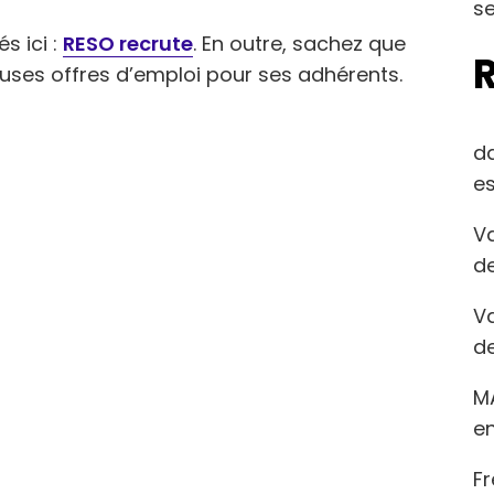
se
s ici :
RESO recrute
. En outre, sachez que
ses offres d’emploi pour ses adhérents.
d
es
Va
de
Va
de
M
en
Fr