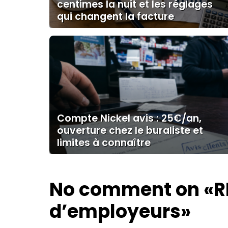
centimes la nuit et les réglages
qui changent la facture
Compte Nickel avis : 25€/an,
ouverture chez le buraliste et
limites à connaître
No comment on
«R
d’employeurs»