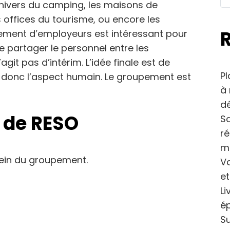
 l’univers du camping, les maisons de
 les offices du tourisme, ou encore les
pement d’employeurs est intéressant pour
e partager le personnel entre les
agit pas d’intérim. L’idée finale est de
Pl
t donc l’aspect humain. Le groupement est
à 
dé
i de RESO
Sa
r
m
sein du groupement.
Va
et
Li
ép
Su