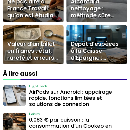
Ne pas dire à
Alcantara
France Travail
nettoyage :
qu’on est étudiant
méthode sûre
: le silence qui
pour éviter les
peut coûter une
auréoles et
allocation
préserver la
texture
Valeur d’un billet
Dépôt d’espèces
en francs : état,
à la Caisse
rareté et erreurs
d’Épargne :
à éviter avant de
preuves,
vendre
réclamation et
À lire aussi
recours pour
débloquer le
Hight Tech
AirPods sur Android : appairage
dossier
rapide, fonctions limitées et
solutions de connexion
Loisirs
0,083 € par cuisson : la
consommation d’un Cookeo en