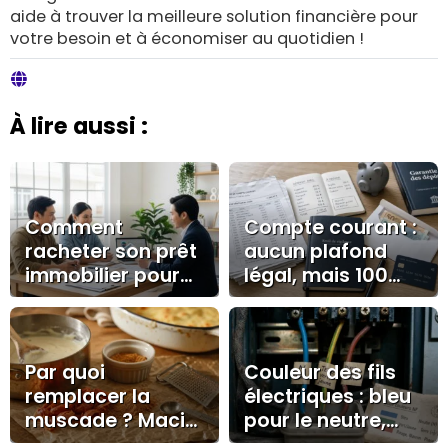
aide à trouver la meilleure solution financière pour
votre besoin et à économiser au quotidien !
À lire aussi :
Comment
Compte courant :
racheter son prêt
aucun plafond
immobilier pour
légal, mais 100
réaliser des
000 € à surveiller
économies
durables ?
Par quoi
Couleur des fils
remplacer la
électriques : bleu
muscade ? Macis,
pour le neutre,
cannelle, quatre-
vert/jaune pour la