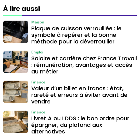
épices et bons
terre, marron ou
À lire aussi
dosages
noir pour la phase
Maison
Plaque de cuisson verrouillée : le
symbole à repérer et la bonne
méthode pour la déverrouiller
Emploi
Salaire et carrière chez France Travail
: rémunération, avantages et accès
au métier
Finance
Valeur d’un billet en francs : état,
rareté et erreurs à éviter avant de
vendre
Finance
Livret A ou LDDS : le bon ordre pour
épargner, du plafond aux
alternatives