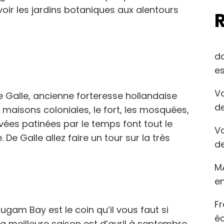
oir les jardins botaniques aux alentours
d
es
Va
 de Galle, ancienne forteresse hollandaise
de
 maisons coloniales, le fort, les mosquées,
avées patinées par le temps font tout le
Va
 De Galle allez faire un tour sur la très
de
M
en
Fr
ugam Bay est le coin qu’il vous faut si
éc
a meilleure saison est d’avril à septembre