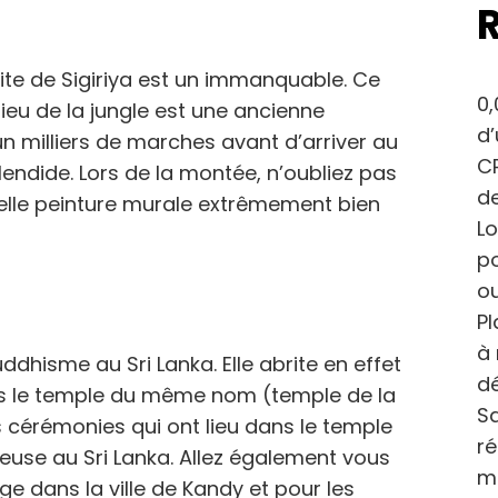
site de Sigiriya est un immanquable. Ce
0,
ieu de la jungle est une ancienne
d
’un milliers de marches avant d’arriver au
CP
ndide. Lors de la montée, n’oubliez pas
de
 belle peinture murale extrêmement bien
Lo
po
ou
Pl
à 
uddhisme au Sri Lanka. Elle abrite en effet
dé
ns le temple du même nom (temple de la
Sa
cérémonies qui ont lieu dans le temple
r
gieuse au Sri Lanka. Allez également vous
m
ge dans la ville de Kandy et pour les