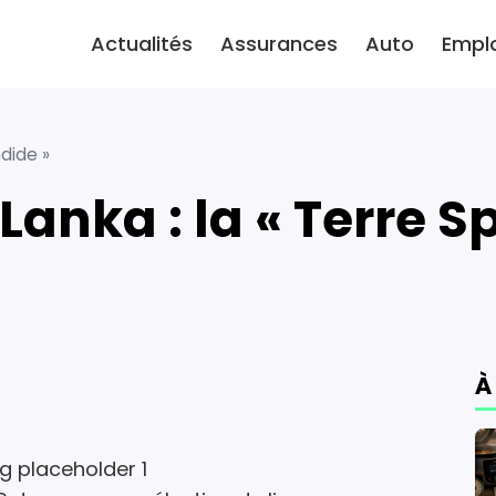
Actualités
Assurances
Auto
Empl
ndide »
 Lanka : la « Terre S
À