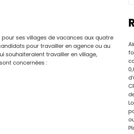
s pour ses villages de vacances aux quatre
Ai
ndidats pour travailler en agence ou au
fo
i souhaiteraient travailler en village,
c
 sont concernées :
0,
d
CP
de
Lo
po
ou
Pl