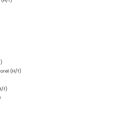
 (H/f)
f)
orel (H/f)
H/f)
)