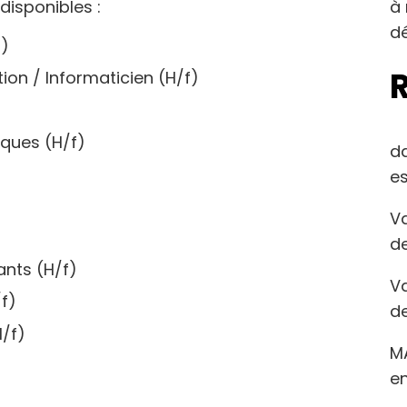
à 
disponibles :
dé
f)
on / Informaticien (H/f)
iques (H/f)
d
es
)
Va
de
ants (H/f)
Va
f)
de
/f)
M
en