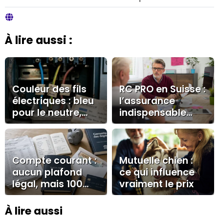
À lire aussi :
Couleur des fils
RC PRO en Suisse :
électriques : bleu
l’assurance
pour le neutre,
indispensable
vert/jaune pour la
pour les
terre, marron ou
indépendants
noir pour la phase
Compte courant :
Mutuelle chien :
aucun plafond
ce qui influence
légal, mais 100
vraiment le prix
000 € à surveiller
À lire aussi