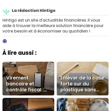
La rédaction Hintigo
Hintigo est un site d'actualités financières. Il vous
aide à trouver la meilleure solution financière pour
votre besoin et à économiser au quotidien !
À lire aussi :
Virement
Enlever de la colle
bancaire et
forte sur du
contrôle fiscal :
plastique sans
les montants,
voile blanc ni
libellés et preuves
rayures
qui comptent