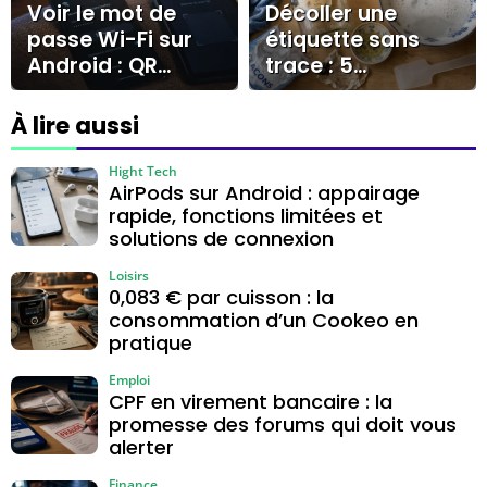
Voir le mot de
Décoller une
passe Wi-Fi sur
étiquette sans
Android : QR
trace : 5
code, Android 10
méthodes
et cas Samsung
naturelles et
À lire aussi
erreurs à éviter
Hight Tech
AirPods sur Android : appairage
rapide, fonctions limitées et
solutions de connexion
Loisirs
0,083 € par cuisson : la
consommation d’un Cookeo en
pratique
Emploi
CPF en virement bancaire : la
promesse des forums qui doit vous
alerter
Finance