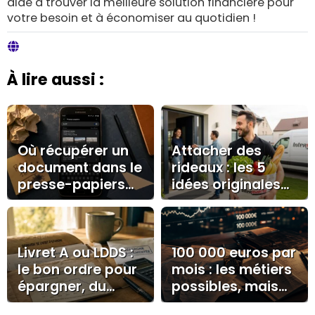
aide à trouver la meilleure solution financière pour
votre besoin et à économiser au quotidien !
À lire aussi :
Où récupérer un
Attacher des
document dans le
rideaux : les 5
presse-papiers
idées originales
Samsung : clavier,
pour une déco
Edge et limites
personnalisée
Livret A ou LDDS :
100 000 euros par
le bon ordre pour
mois : les métiers
épargner, du
possibles, mais
plafond aux
rarement en